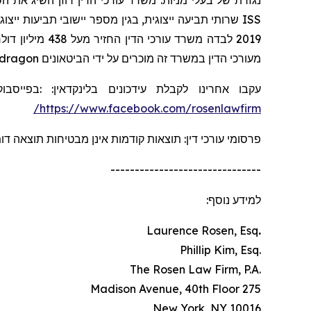
נגזרת של בעלי מניות. משרד עורכי הדין רוזן השיג את הס
ISS
2019 לבדה משרד עורכי הדין החזיר מעל 438 מיליון דולרים למשקיעים. בשנת 2020, השותף המייסד לורנס רוזן הוכרז על ידי חברת
dragon
מעורכי הדין במשרד זה מוכרים על ידי הביטאונים
בפייסבוק
:
:
בלינקדאין
עידכונים
עקבו אחרינו לקבלת
https://www.facebook.com/rosenlawfirm/
פרסומי עורכי דין: תוצאות קודמות אינן מבטיחות תוצאה ד.
-------------------------------
למידע נוסף:
Laurence Rosen, Esq
.
.Phillip Kim, Esq
.The Rosen Law Firm, P.A
275 Madison Avenue, 40th Floor
New York, NY 10016