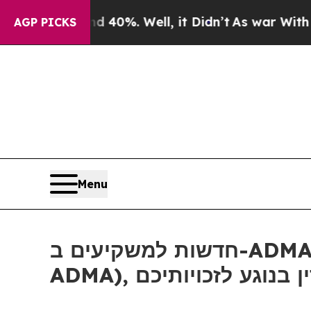
Around 40%. Well, it Didn’t
As war With Iran Dr
AGP PICKS
Menu
חדשות למשקיעים ב-ADMA: אם סבלתם הפסדים ב-ADMA Biologics, Inc (נאסד"ק:
ADMA), ע לזכויותיכם