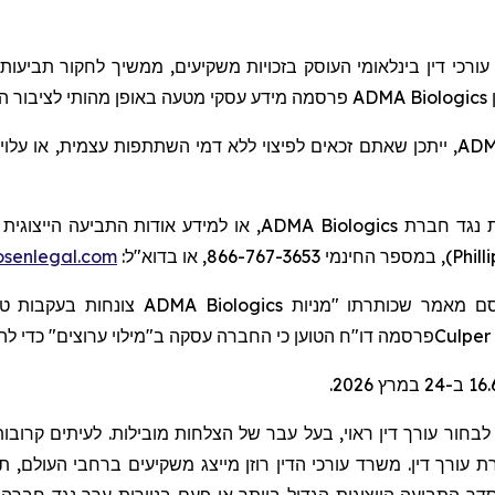
, ורכי דין בינלאומי העוסק בזכויות משקיעים
ממשיך לחקור
תביעות 
מידע עסקי מטעה באופן מהותי לציבור .
פרסמה
ADMA Biologics
ייתכן שאתם זכאים לפיצוי ללא דמי השתתפות עצמית, או עלויו
,
ADM
או למידע אודות התביעה הייצוגית ה:
ADMA Biologics
ת נגד חברת
senlegal.com
), במספר החינמי 866-767-3653, או בדוא"ל:
Phill
צונחות בעקבות ".
ADMA Biologics
 מאמר שכותרתו "מניות
ה
ערוצים" כדי ל
מילוי
פרסמה דו"ח הטוען כי החברה עסקה ב"
Culper
בחור עורך דין ראוי, בעל עבר של הצלחות מובילות. לעיתים קרובות,
ורך דין. משרד עורכי הדין רוזן מייצג משקיעים ברחבי העולם, תוך ר