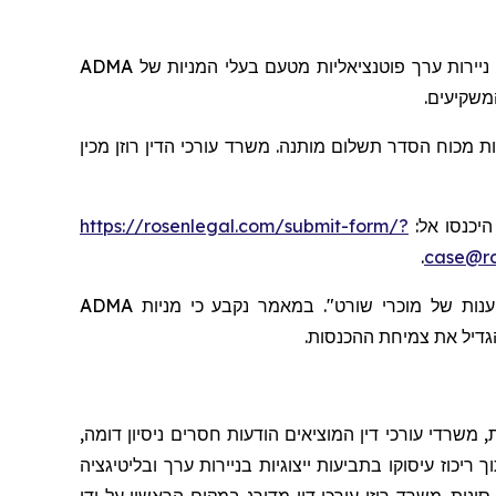
ADMA
בעלי המניות של
ניירות ערך פוטנציאליות מטעם
המשקיעים
ת מכוח הסדר תשלום מותנה. משרד עורכי הדין רוזן מכין
https://rosenlegal.com/submit-form/?
, יכנסו אל
.
case@ro
ADMA
קבע כי מניות
נ
מאמר
ב
טענות של מוכרי שורט
גדיל
את צמיחת ההכנסות.
 משרדי עורכי דין המוציאים הודעות חסרים ניסיון דומה
יכוז עיסוקו בתביעות ייצוגיות בניירות ערך ובליטיגציה