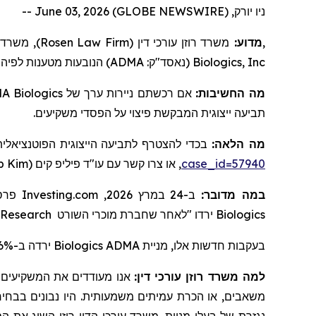
ניו יורק, June 03, 2026 (GLOBE NEWSWIRE) --
משרד ע,
)
Rosen Law Firm
משרד רוזן עורכי דין (
מדוע:
,
הנובעות מטענות לפיהן
)
ADMA
(נאסד"ק:
Biologics, Inc
A Biologics
אם רכשתם ניירות ערך של
מה החשיבות:
תביעה ייצוגית המבקשת פיצוי על הפסדי משקיעים.
מה הלאה:
בכדי להצטרף לתביעה הייצוגית הפוטנציאלי
ip Kim
, או צרו קשר עם עו"ד פיליפ קים (
case_id=57940
פרסם
Investing.com
ב-24 במרץ 2026,
:
במה מדובר
 Research
מוכרי השורט
ירדו "לאחר שחברת
Biologics
ירדה ב-16.6% ב-24 במרץ 2026.
Biologics
בעקבות חדשות אלו, מניית ADMA
למה משרד רוזן עורכי דין:
אנו מעודדים את המשקיעים ל,
משאבים, או הכרת עמיתים משמעותית. היו נבונים בבחירת ע