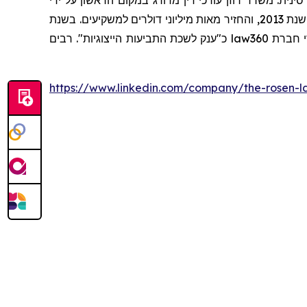
ינית. משרד רוזן עורכי דין מדורג במקום הראשון על ידי
שרותי תביעה ייצוגית, בגין מספר יישובי תביעות ייצוגיות בשנת 2017. המשרד מדורג בין ארבעת הראשונים מדי שנה מאז שנת 2013, והחזיר מאות מיליוני דולרים למשקיעים. בשנת
כ"ענק לשכת התביעות הייצוגיות". רבים
law360
https://www.linkedin.com/company/the-rosen-l