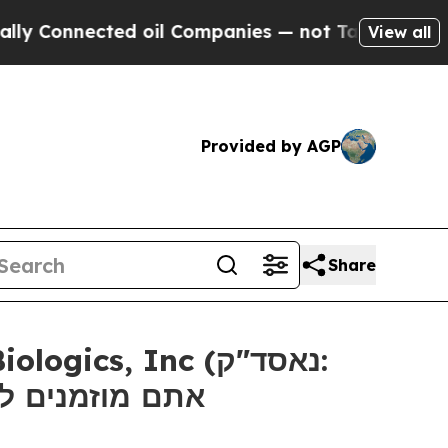
onnected oil Companies — not Taxpayers — the Ch
View all
Provided by AGP
Share
אתם מוזמנים ליצו